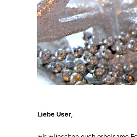
Liebe User,
wir wünschen euch erholsame Fei