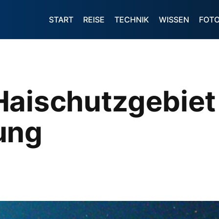
START
REISE
TECHNIK
WISSEN
FOT
Haischutzgebiet
ung