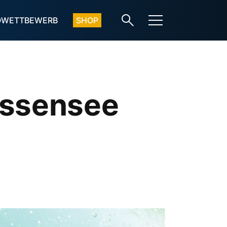
OWETTBEWERB
SHOP
issensee