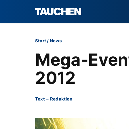
Start
/
News
Mega-Event
2012
Text
–
Redaktion