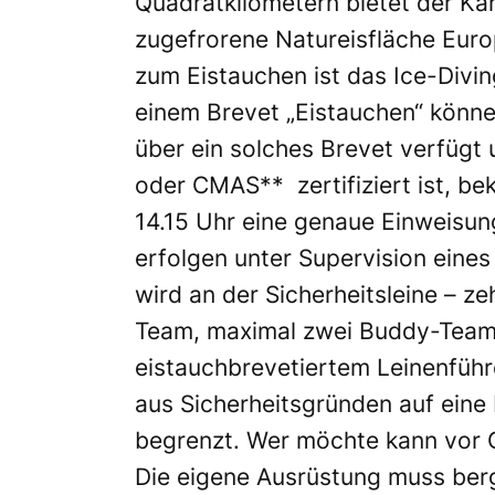
Quadratkilometern bietet der Kä
zugefrorene Natureisfläche Euro
zum Eistauchen ist das Ice-Divi
einem Brevet „Eistauchen“ könne
über ein solches Brevet verfüg
oder CMAS** zertifiziert ist, b
14.15 Uhr eine genaue Einweisun
erfolgen unter Supervision eine
wird an der Sicherheitsleine – z
Team, maximal zwei Buddy-Teams
eistauchbrevetiertem Leinenführe
aus Sicherheitsgründen auf eine
begrenzt. Wer möchte kann vor O
Die eigene Ausrüstung muss berg