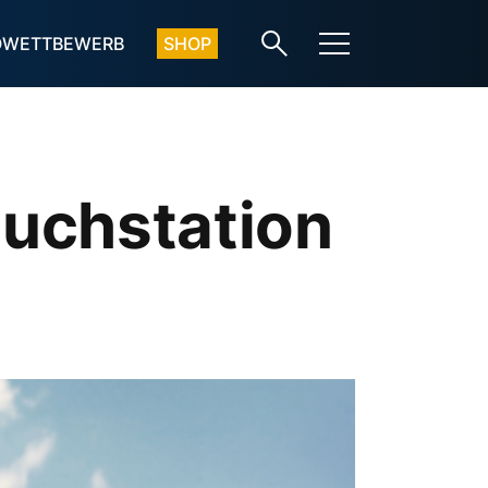
OWETTBEWERB
SHOP
uchstation