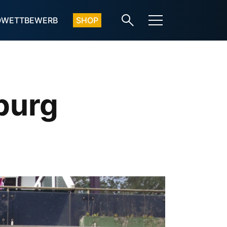
OWETTBEWERB
SHOP
burg