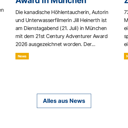
Award in München
en
Die kanadische Höhlentaucherin, Autorin
7
und Unterwasserfilmerin Jill Heinerth ist
M
am Dienstagabend (21. Juli) in München
e
mit dem 21st Century Adventurer Award
s
2026 ausgezeichnet worden. Der...
ei
News
Alles aus News