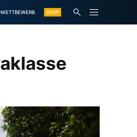
OWETTBEWERB
SHOP
raklasse