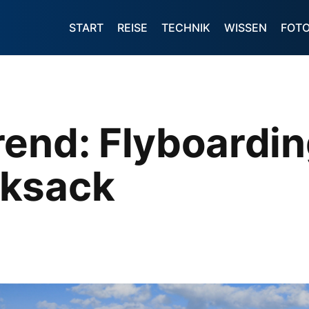
START
REISE
TECHNIK
WISSEN
FOT
end: Flyboardin
cksack