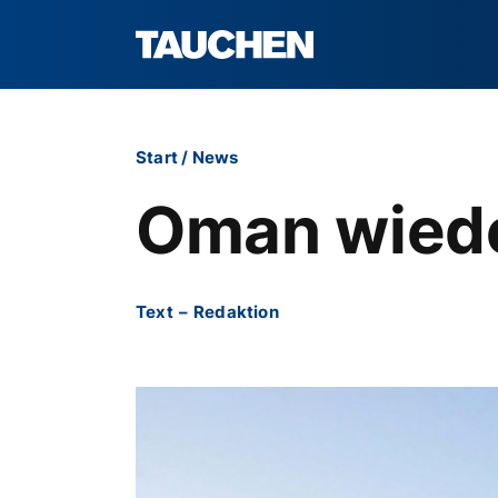
Start
/
News
Oman wied
Text
–
Redaktion