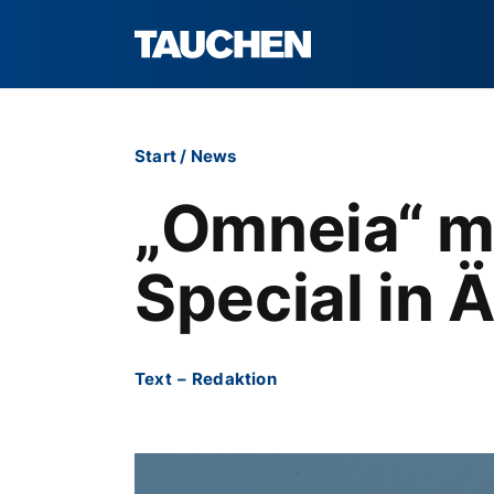
Start
/
News
„Omneia“ m
Special in 
Text
–
Redaktion