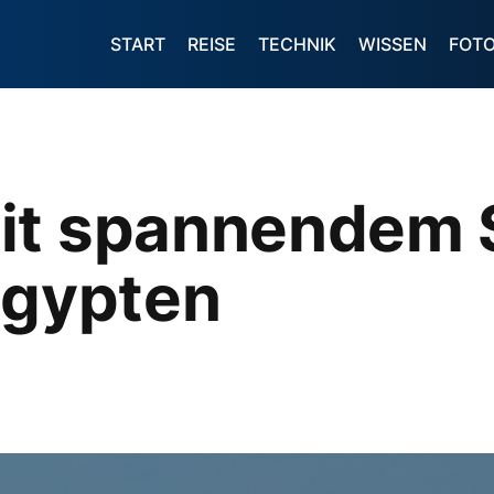
START
REISE
TECHNIK
WISSEN
FOT
it spannendem S
Ägypten