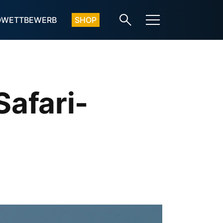
OWETTBEWERB
SHOP
afari-