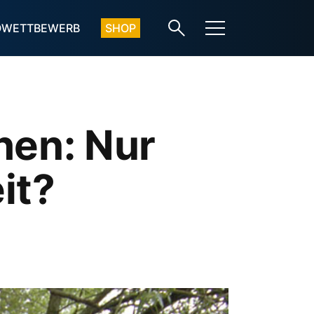
OWETTBEWERB
SHOP
en: Nur
it?