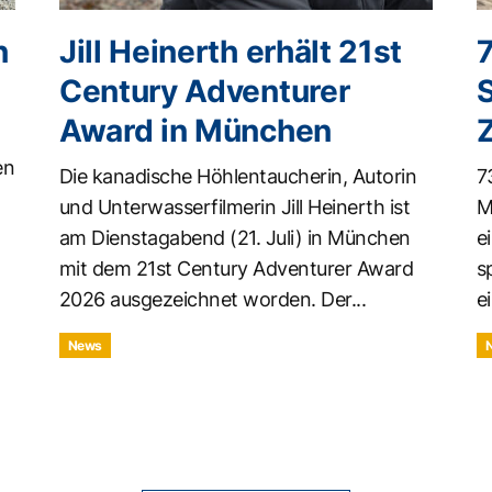
n
Jill Heinerth erhält 21st
Century Adventurer
Award in München
en
Die kanadische Höhlentaucherin, Autorin
7
und Unterwasserfilmerin Jill Heinerth ist
M
am Dienstagabend (21. Juli) in München
e
mit dem 21st Century Adventurer Award
s
2026 ausgezeichnet worden. Der...
ei
News