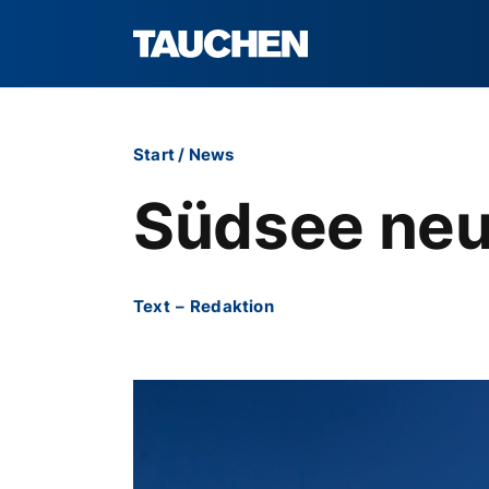
Start
/
News
Südsee ne
Text
–
Redaktion