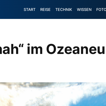
START
REISE
TECHNIK
WISSEN
FOT
nah“ im Ozeane