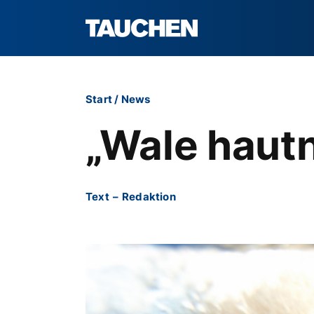
Start
/
News
„Wale haut
Text
–
Redaktion