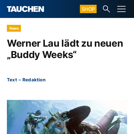
SHOP
News
Werner Lau lädt zu neuen
„Buddy Weeks“
Text
–
Redaktion