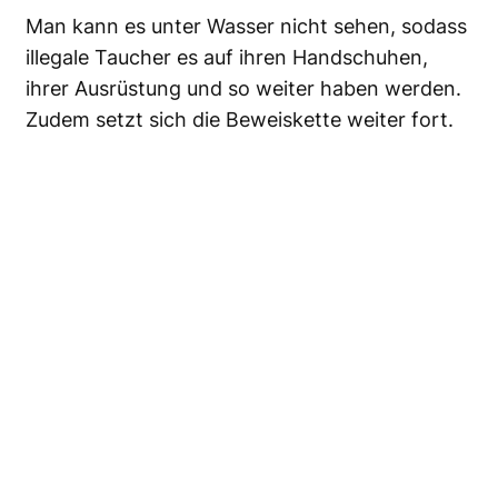
Man kann es unter Wasser nicht sehen, sodass
illegale Taucher es auf ihren Handschuhen,
ihrer Ausrüstung und so weiter haben werden.
Zudem setzt sich die Beweiskette weiter fort.
Die Substanz wird es Behörden nicht nur
ermöglichen, geraubte Artefakte nach ihrer
Bergung zu identifizieren, sondern soll auch
belastende Beweise gegen jeden
Zwischenhändler liefern, der mit ihnen in
Berührung kommt.
Das Projekt wird von Historic England und der
niederländischen Agentur für Kulturerbe
finanziert. Die forensische Technologie wurde
von dem britischen Spezialunternehmen MSDS