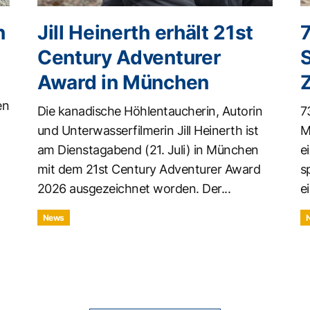
n
Jill Heinerth erhält 21st
Century Adventurer
Award in München
en
Die kanadische Höhlentaucherin, Autorin
7
und Unterwasserfilmerin Jill Heinerth ist
M
am Dienstagabend (21. Juli) in München
e
mit dem 21st Century Adventurer Award
s
2026 ausgezeichnet worden. Der...
ei
News