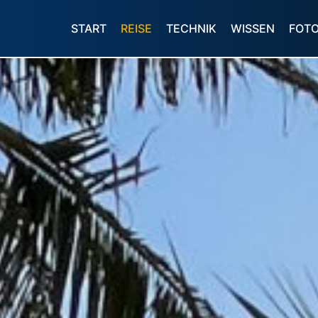
START
REISE
TECHNIK
WISSEN
FOT