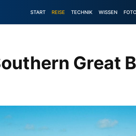
START
REISE
TECHNIK
WISSEN
FOT
outhern Great Ba