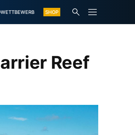
OWETTBEWERB
SHOP
rrier Reef