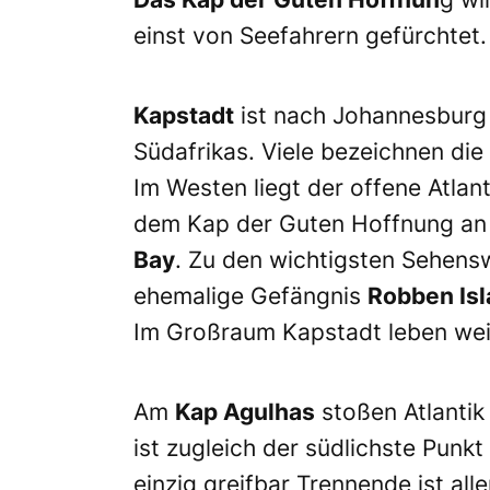
einst von Seefahrern gefürchtet.
Kapstadt
ist nach Johannesburg 
Südafrikas. Viele bezeichnen die
Im Westen liegt der offene Atlan
dem Kap der Guten Hoffnung an 
Bay
. Zu den wichtigsten Sehensw
ehemalige Gefängnis
Robben Is
Im Großraum Kapstadt leben weit
Am
Kap Agulhas
stoßen Atlanti
ist zugleich der südlichste Punk
einzig greifbar Trennende ist al