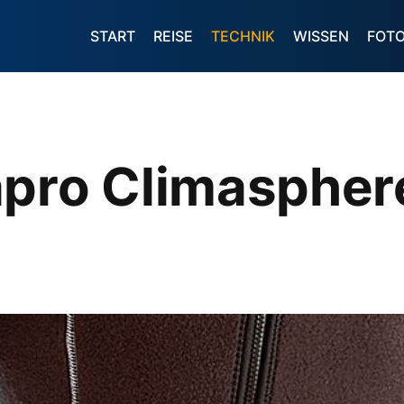
START
REISE
TECHNIK
WISSEN
FOT
apro Climaspher