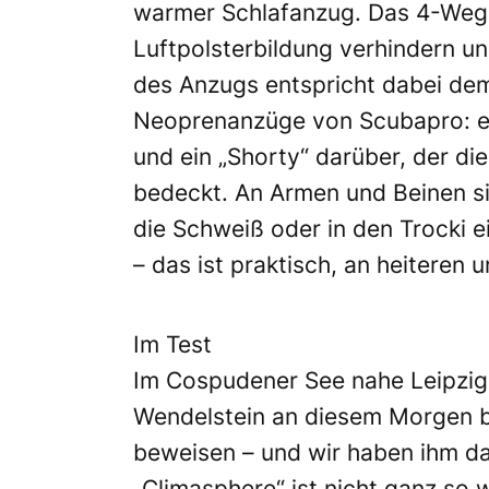
warmer Schlafanzug. Das 4-Wege-
Luftpolsterbildung verhindern un
des Anzugs entspricht dabei dem
Neoprenanzüge von Scubapro: ei
und ein „Shorty“ darüber, der di
bedeckt. An Armen und Beinen s
die Schweiß oder in den Trocki 
– das ist praktisch, an heiteren 
Im Test
Im Cospudener See nahe Leipzig 
Wendelstein an diesem Morgen be
beweisen – und wir haben ihm daz
„Climasphere“ ist nicht ganz so 