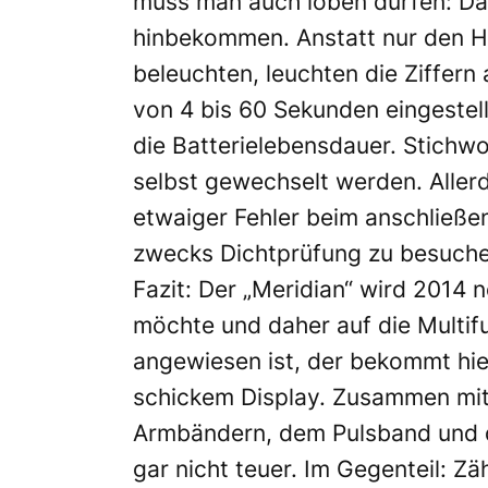
muss man auch loben dürfen: Das
hinbekommen. Anstatt nur den H
beleuchten, leuchten die Ziffern
von 4 bis 60 Sekunden eingestel
die Batterielebensdauer. Stichw
selbst gewechselt werden. Alle
etwaiger Fehler beim anschlie
zwecks Dichtprüfung zu besuche
Fazit: Der „Meridian“ wird 2014 n
möchte und daher auf die Multi
angewiesen ist, der bekommt hier
schickem Display. Zusammen mit 
Armbändern, dem Pulsband und de
gar nicht teuer. Im Gegenteil: Zä