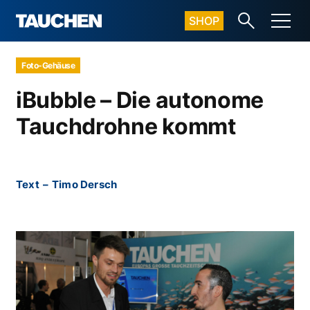
SHOP
Foto-Gehäuse
iBubble – Die autonome
Tauchdrohne kommt
Text
–
Timo Dersch