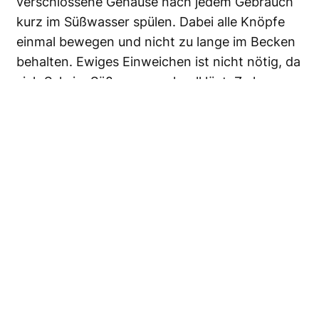
verschlossene Gehäuse nach jedem Gebrauch
kurz im Süßwasser spülen. Dabei alle Knöpfe
einmal bewegen und nicht zu lange im Becken
behalten. Ewiges Einweichen ist nicht nötig, da
sich Salz im Süßwasser schnell löst. Zu langes
Einweichen in chlor- und desinfektionshaltigem
Wasser dagegen greift die Elloxierung oder die
Silikondichtungen der Durchführungen an.
Trockenpusten mit Druckluftpistolen geht.
Aber gerade in sandigen Gegenden unbedingt
aufpassen, denn sind Sandkörner am Gehäuse,
könnte das sein wie Sandstrahlen! Im Hinblick
auf die auditive Empfinden seiner Mitmenschen
sollte man das Druckluft-Manöver nicht
übertreiben.