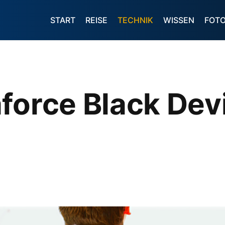
START
REISE
TECHNIK
WISSEN
FOT
force Black Dev