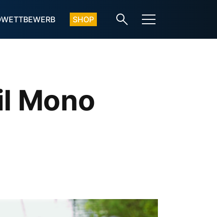
OWETTBEWERB
SHOP
il Mono