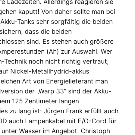
re Ladezeiten. Allerdings reagieren sie
gehen kaputt! Von daher sollte man bei
Akku-Tanks sehr sorgfältig die beiden
sichern, dass die beiden
schlossen sind. Es stehen auch größere
Amperestunden (Ah) zur Auswahl. Wer
Technik noch nicht richtig vertraut,
 auf Nickel-Metallhydrid-akkus
welchen Art von Energielieferant man
dversion der „Warp 33“ sind der Akku-
nem 125 Zentimeter langen
 zu lang ist: Jürgen Frank erfüllt auch
OD auch Lampenkabel mit E/O-Cord für
unter Wasser im Angebot. Christoph