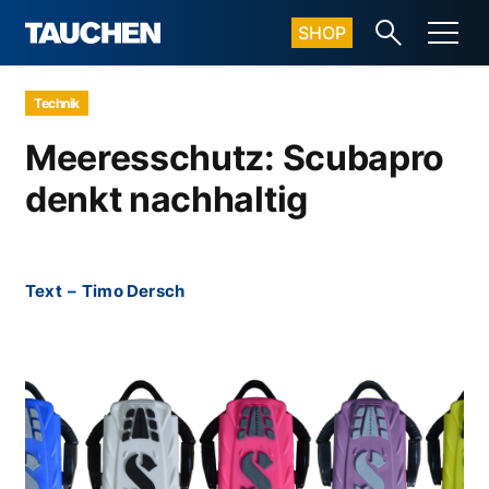
SHOP
Technik
Meeresschutz: Scubapro
denkt nachhaltig
Text
–
Timo Dersch