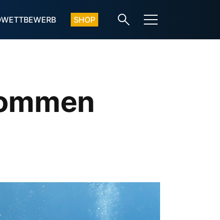
OWETTBEWERB
SHOP
enommen