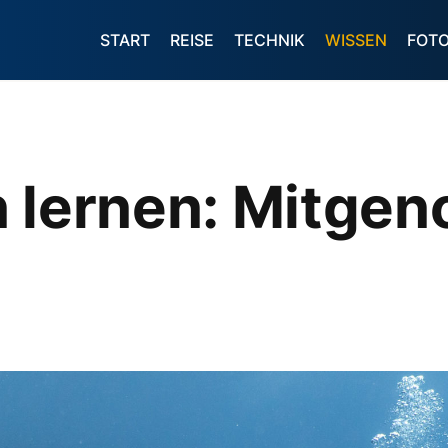
START
REISE
TECHNIK
WISSEN
FOT
n lernen: Mitg