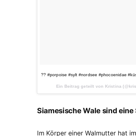
?? #porpoise #sylt #nordsee #phocoenidae #k
Ein Beitrag geteilt von Kristina (@kr
Siamesische Wale sind eine 
Im Körper einer Walmutter hat i