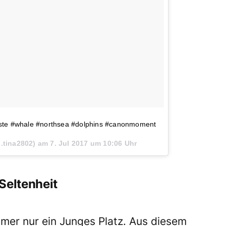
üste #whale #northsea #dolphins #canonmoment
is.tina2802) am
7. Jul 2017 um 10:06 Uhr
Seltenheit
mmer nur ein Junges Platz. Aus diesem