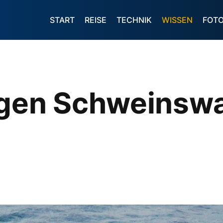
START
REISE
TECHNIK
WISSEN
FOT
ngen Schweinswa