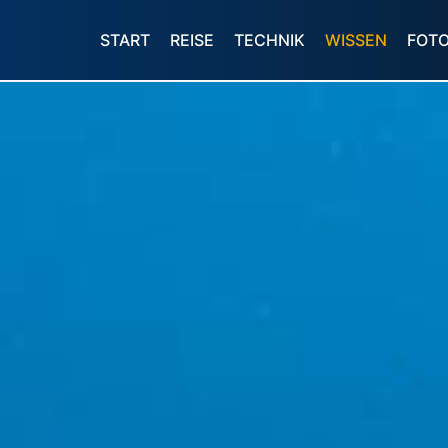
START
REISE
TECHNIK
WISSEN
FOT