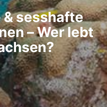
& sesshafte
nen – Wer lebt
achsen?