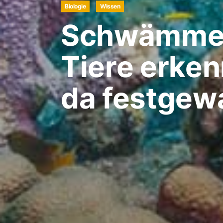
Biologie
Wissen
Schwämme 
Tiere erken
da festgew