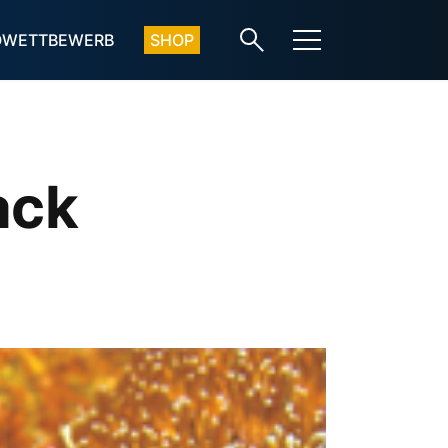
OWETTBEWERB
SHOP
ack