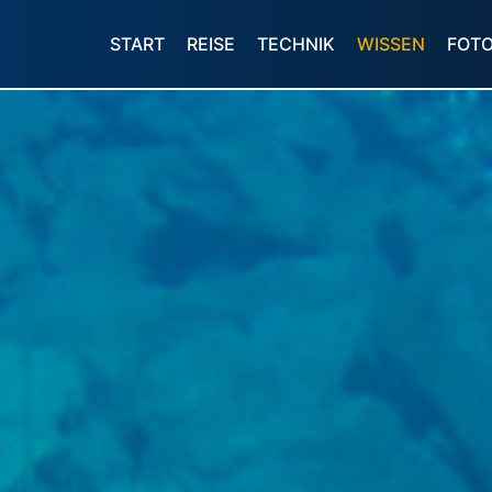
START
REISE
TECHNIK
WISSEN
FOT