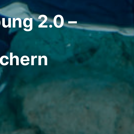
ung 2.0 –
chern