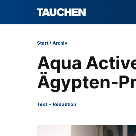
Start
/
Archiv
Aqua Activ
Ägypten-P
Text
–
Redaktion