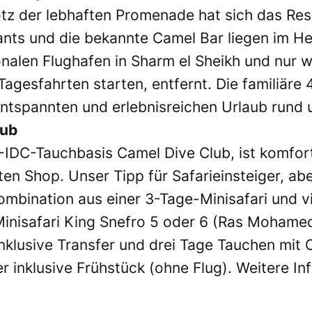
tz der lebhaften Promenade hat sich das Re
ants und die bekannte Camel Bar liegen im H
ionalen Flughafen in Sharm el Sheikh und nu
agesfahrten starten, entfernt. Die familiäre 
ntspannten und erlebnisreichen Urlaub rund 
lub
IDC-Tauchbasis Camel Dive Club, ist komfort
en Shop. Unser Tipp für Safarieinsteiger, ab
ombination aus einer 3-Tage-Minisafari und v
 Minisafari King Snefro 5 oder 6 (Ras Mohamed
nklusive Transfer und drei Tage Tauchen mit
 inklusive Frühstück (ohne Flug). Weitere In