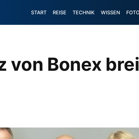
START
REISE
TECHNIK
WISSEN
FOT
 von Bonex brei