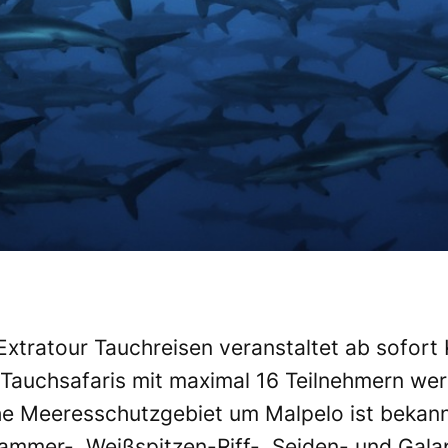
Extratour Tauchreisen veranstaltet ab sofort
 Tauchsafaris mit maximal 16 Teilnehmern we
he Meeresschutzgebiet um Malpelo ist bekan
ammer-, Weißspitzen-Riff-, Seiden- und Gala