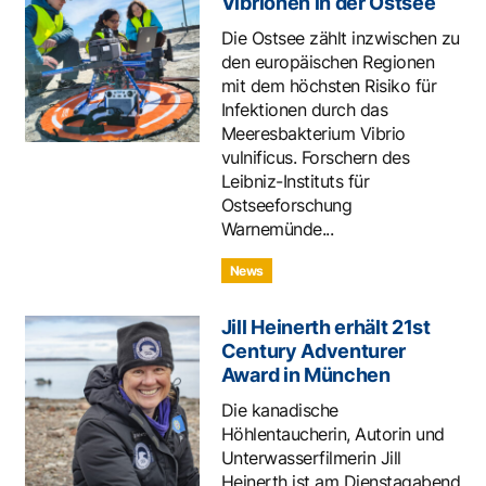
Vibrionen in der Ostsee
Die Ostsee zählt inzwischen zu
den europäischen Regionen
mit dem höchsten Risiko für
Infektionen durch das
Meeresbakterium Vibrio
vulnificus. Forschern des
Leibniz-Instituts für
Ostseeforschung
Warnemünde...
News
Jill Heinerth erhält 21st
Century Adventurer
Award in München
Die kanadische
Höhlentaucherin, Autorin und
Unterwasserfilmerin Jill
Heinerth ist am Dienstagabend