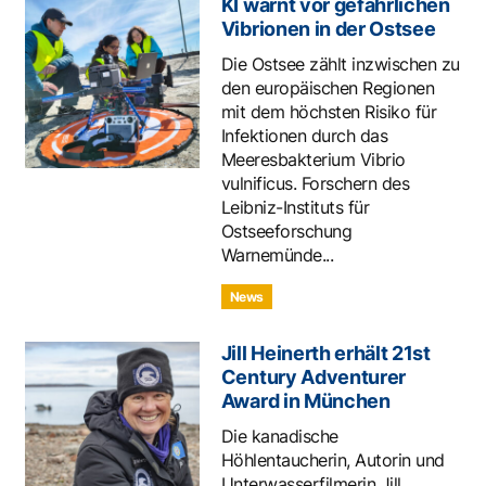
KI warnt vor gefährlichen
Vibrionen in der Ostsee
Die Ostsee zählt inzwischen zu
den europäischen Regionen
mit dem höchsten Risiko für
Infektionen durch das
Meeresbakterium Vibrio
vulnificus. Forschern des
Leibniz-Instituts für
Ostseeforschung
Warnemünde...
News
Jill Heinerth erhält 21st
Century Adventurer
Award in München
Die kanadische
Höhlentaucherin, Autorin und
Unterwasserfilmerin Jill