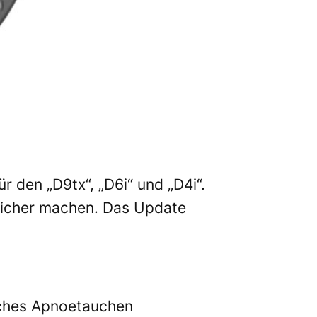
 den „D9tx“, „D6i“ und „D4i“.
dlicher machen. Das Update
isches Apnoetauchen