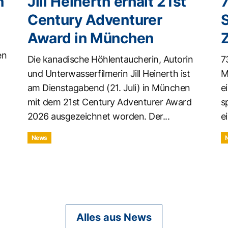
n
Jill Heinerth erhält 21st
Century Adventurer
Award in München
en
Die kanadische Höhlentaucherin, Autorin
7
und Unterwasserfilmerin Jill Heinerth ist
M
am Dienstagabend (21. Juli) in München
e
mit dem 21st Century Adventurer Award
s
2026 ausgezeichnet worden. Der...
ei
News
Alles aus News