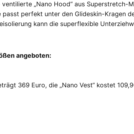
e ventilierte „Nano Hood“ aus Superstretch-Ma
 passt perfekt unter den Glideskin-Kragen d
meisolierung kann die superflexible Unterzie
rößen angeboten:
rägt 369 Euro, die „Nano Vest“ kostet 109,90