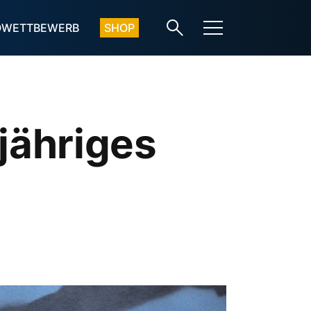
OWETTBEWERB
SHOP
jähriges