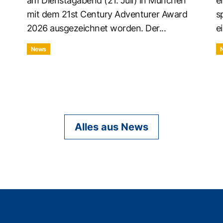
am Dienstagabend (21. Juli) in München
e
mit dem 21st Century Adventurer Award
s
2026 ausgezeichnet worden. Der...
ei
News
Alles aus News