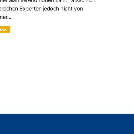
iner alarmierend hohen Zahl. Tatsächlich
prechen Experten jedoch nicht von
ner...
News