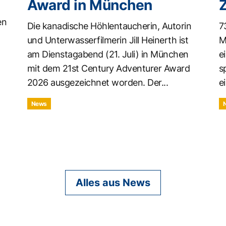
Award in München
en
Die kanadische Höhlentaucherin, Autorin
7
und Unterwasserfilmerin Jill Heinerth ist
M
am Dienstagabend (21. Juli) in München
e
mit dem 21st Century Adventurer Award
s
2026 ausgezeichnet worden. Der...
ei
News
Alles aus News