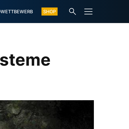
OWETTBEWERB
SHOP
steme