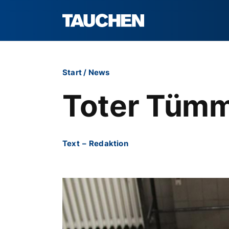
Start
/
News
Toter Tümml
Text
–
Redaktion