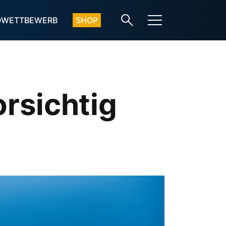
OWETTBEWERB
SHOP
orsichtig