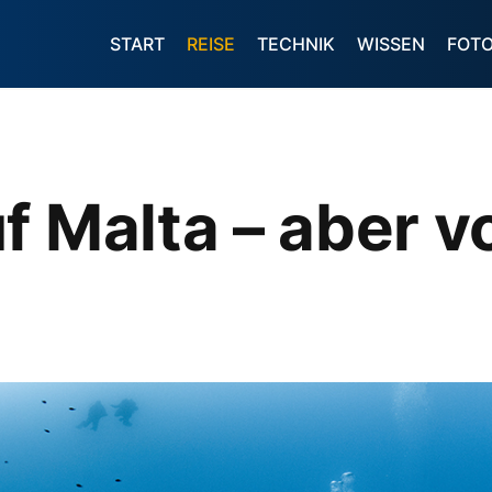
START
REISE
TECHNIK
WISSEN
FOT
f Malta – aber v