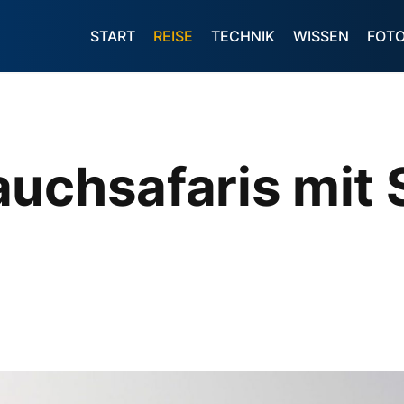
START
REISE
TECHNIK
WISSEN
FOT
auchsafaris mit