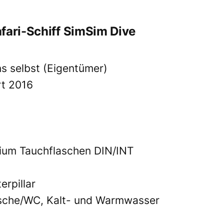
fari-Schiff SimSim Dive
ns selbst (Eigentümer)
rt 2016
nium Tauchflaschen DIN/INT
erpillar
usche/WC, Kalt- und Warmwasser