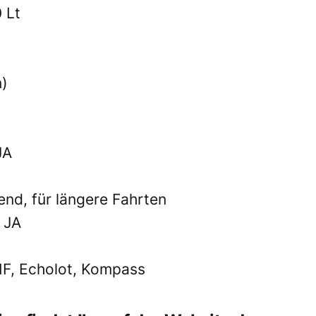
 Lt
n)
JA
nd, für längere Fahrten
 JA
HF, Echolot, Kompass