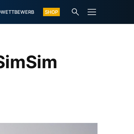
OWETTBEWERB
SHOP
 SimSim