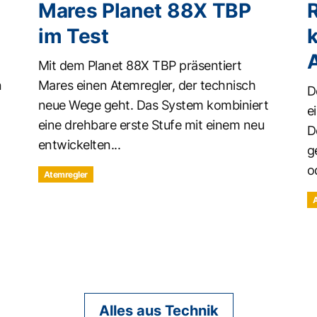
Mares Planet 88X TBP
R
im Test
k
Mit dem Planet 88X TBP präsentiert
n
Mares einen Atemregler, der technisch
D
neue Wege geht. Das System kombiniert
e
eine drehbare erste Stufe mit einem neu
D
entwickelten...
g
o
Atemregler
Alles aus Technik