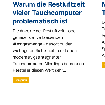
Warum die Restluftzeit
M
vieler Tauchcomputer
problematisch ist
D
T
t
Die Anzeige der Restluftzeit - oder
S
genauer der verbleibenden
A
Atemgasmenge - gehört zu den
S
wichtigsten Sicherheitsfunktionen
A
moderner, gasintegrierter
Tauchcomputer. Allerdings berechnen
Hersteller diesen Wert sehr...
Computer