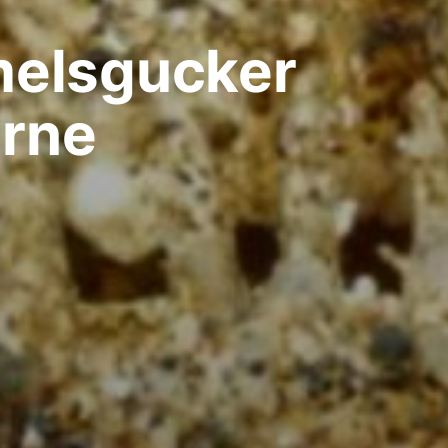
elsgucker
erne