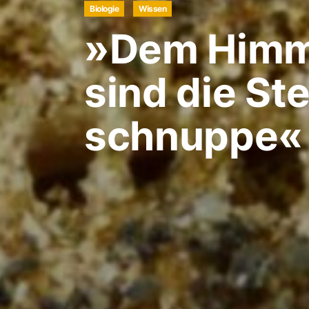
Biologie
Wissen
»Dem Himm
sind die St
schnuppe«