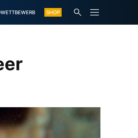
OWETTBEWERB
SHOP
eer