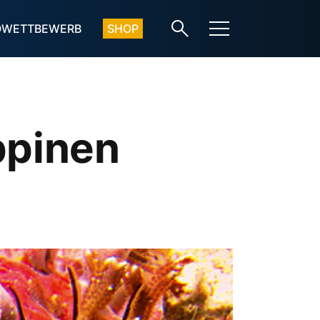
OWETTBEWERB
SHOP
ppinen