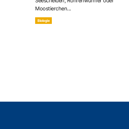
Seescheiden, Röhrenwürmer oder
Moostierchen...
Biologie