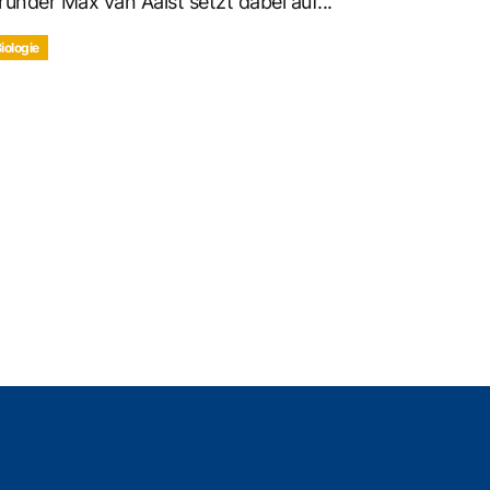
ründer Max van Aalst setzt dabei auf...
iologie