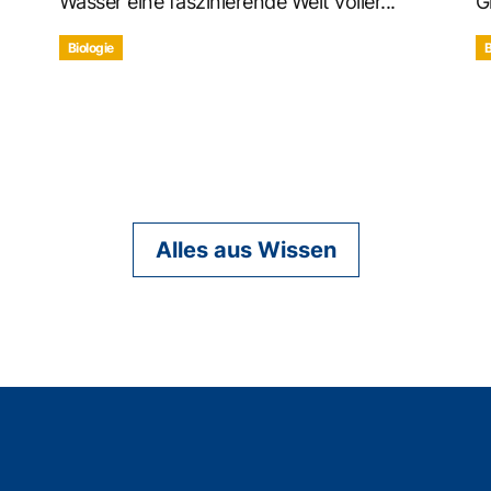
Wasser eine faszinierende Welt voller...
G
Biologie
B
Alles aus Wissen