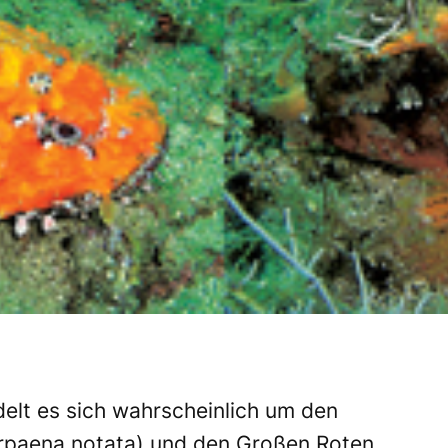
delt es sich wahrscheinlich um den
rpaena notata) und den Großen Roten